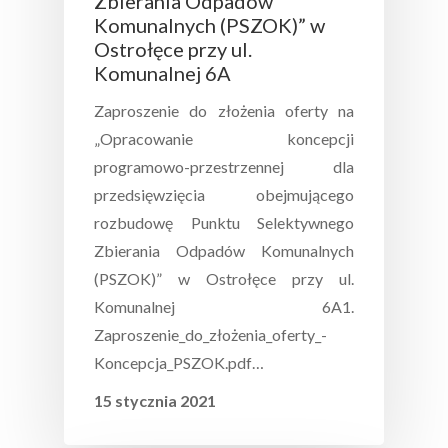
Zbierania Odpadów
Komunalnych (PSZOK)” w
Ostrołęce przy ul.
Komunalnej 6A
Zaproszenie do złożenia oferty na
„Opracowanie koncepcji
programowo-przestrzennej dla
przedsięwzięcia obejmującego
rozbudowę Punktu Selektywnego
Zbierania Odpadów Komunalnych
(PSZOK)” w Ostrołęce przy ul.
Komunalnej 6A1.
O Nas
Zaproszenie_do_złożenia_oferty_-
Administracja
O Spółce
Koncepcja_PSZOK.pdf…
Nieruchomości
15 stycznia 2021
Organy I Dane Spółki
Stacja Segregacj
Oferta Administrowan