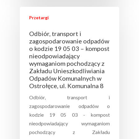
Odpadów
Cmentarz Miejski
Przetargi
Ostrołęckie TBS
Targowisko Miejskie
Odbiór, transport i
Punkt Selektywnej Zbi
Do Wynajęcia
zagospodarowanie odpadów
Odpadów
o kodzie 19 05 03 – kompost
Informacje
Nieruchomości
nieodpowiadający
Strefa Płatnego Park
wymaganiom pochodzący z
Garaże
Kontakt
Niestrzeżonego
Informacje
Zakładu Unieszkodliwiania
Miejsca Parkingowe
Odpadów Komunalnych w
Przetargi
Logowanie
RODO
Ostrołęce, ul. Komunalna 8
Dane Teleadresowe
Odbiór, transport i
zagospodarowanie odpadów o
kodzie 19 05 03 - kompost
nieodpowiadający wymaganiom
pochodzący z Zakładu