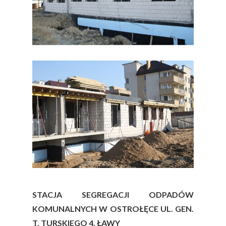
Kontakt
Miejsca Parkingowe
Przetargi
Logowanie
RODO
Dane Teleadresowe
STACJA SEGREGACJI ODPADÓW
KOMUNALNYCH W OSTROŁĘCE UL. GEN.
T. TURSKIEGO 4, ŁAWY