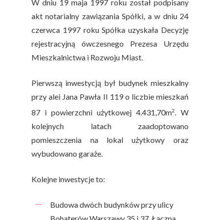
W dniu 19 maja 1997 roku został podpisany
akt notarialny zawiązania Spółki, a w dniu 24
czerwca 1997 roku Spółka uzyskała Decyzję
rejestracyjną ówczesnego Prezesa Urzędu
Mieszkalnictwa i Rozwoju Miast.
Pierwszą inwestycją był budynek mieszkalny
przy alei Jana Pawła II 119 o liczbie mieszkań
2
87 i powierzchni użytkowej 4.431,70m
. W
kolejnych latach zaadoptowano
pomieszczenia na lokal użytkowy oraz
wybudowano garaże.
Kolejne inwestycje to:
Budowa dwóch budynków przy ulicy
Bohaterów Warszawy 35 i 37. Łączna